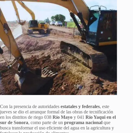
Con la presencia de autoridades
estatales y federales
, este
jueves se dio el arranque formal de las obras de tecnificación
en los distritos de riego 038
Río Mayo
y 041
Río Yaqui en el
sur de Sonora
, como parte de un
programa nacional
que
busca transformar el uso eficiente del agua en la agricultura y