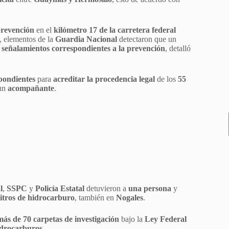
prevención
en el
kilómetro 17 de la carretera federal
, elementos de la
Guardia Nacional
detectaron que un
s señalamientos correspondientes a la prevención
, detalló
pondientes
para
acreditar la procedencia legal
de los
55
 un
acompañante
.
l
,
SSPC
y
Policía Estatal
detuvieron a
una persona
y
litros de hidrocarburo
, también en
Nogales
.
más de 70 carpetas de investigación
bajo la
Ley Federal
idrocarburos
.