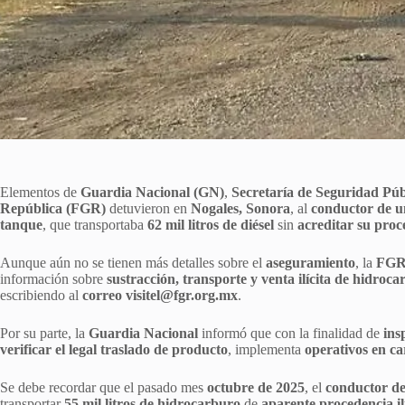
Elementos de
Guardia Nacional (GN)
,
Secretaría de Seguridad Pú
República (FGR)
detuvieron en
Nogales, Sonora
, al
conductor de u
tanque
, que transportaba
62 mil litros de diésel
sin
acreditar su proc
Aunque aún no se tienen más detalles sobre el
aseguramiento
, la
FGR
información sobre
sustracción, transporte y venta ilícita de hidroc
escribiendo al
correo visitel@fgr.org.mx
.
Por su parte, la
Guardia Nacional
informó que con la finalidad de
ins
verificar el legal traslado de producto
, implementa
operativos en ca
Se debe recordar que el pasado mes
octubre de 2025
, el
conductor de
transportar
55 mil litros de hidrocarburo
de
aparente procedencia il