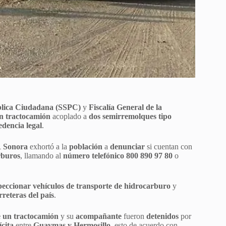
blica Ciudadana (SSPC)
y
Fiscalía General de la
n tractocamión
acoplado a
dos semirremolques tipo
edencia legal
.
 Sonora
exhortó a la
población
a
denunciar
si cuentan con
arburos
, llamando al
número telefónico 800 890 97 80
o
peccionar vehículos de transporte de hidrocarburo
y
rreteras del país
.
 un tractocamión
y su
acompañante
fueron
detenidos
por
ícita
entre
Guaymas y Hermosillo
, esto de acuerdo con