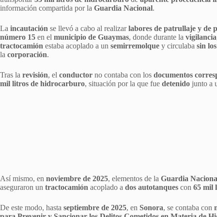
información compartida por la
Guardia Nacional
.
La
incautación
se llevó a cabo al realizar
labores de patrullaje y de 
número 15
en el
municipio de Guaymas
, donde durante la
vigilancia
tractocamión
estaba acoplado a un
semirremolque
y circulaba
sin lo
la
corporación
.
Tras la
revisión
, el
conductor
no contaba con los
documentos corres
mil litros de hidrocarburo
, situación por la que fue
detenido
junto a
Así mismo, en
noviembre de 2025
, elementos de la
Guardia Naciona
aseguraron un
tractocamión
acoplado a
dos autotanques
con
65 mil 
De este modo, hasta
septiembre de 2025
, en
Sonora
, se contaba con
para Prevenir y Sancionar los Delitos Cometidos en Materia de H