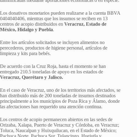
damnificadas mediante aportaciones económicas o en especie.
Los donativos monetarios pueden realizarse a la cuenta BBVA
0404040406, mientras que los insumos se reciben en 13
centros de acopio distribuidos en
Veracruz, Estado de
México, Hidalgo y Puebla
.
Entre los artículos solicitados se incluyen alimentos no
perecederos, productos de higiene personal, artículos de
limpieza y kits para bebés.
De acuerdo con la Cruz Roja, hasta el momento se han
entregado 210.5 toneladas de apoyo en los estados de
Veracruz, Querétaro y Jalisco.
En el caso de Veracruz, uno de los territorios más afectados, se
han distribuido más de 200 toneladas de insumos destinados
principalmente a los municipios de Poza Rica y Álamo, donde
las afectaciones han requerido una atención continua.
Los centros de acopio permanecen abiertos en las sedes de
Orizaba, Xalapa, Puerto de Veracruz y Córdoba, en Veracruz;
Toluca, Naucalpan y Huixquilucan, en el Estado de México;
Pachuca Norte, Pachuca Sur, Tulancingo, Huejutla y