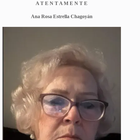
A T E N T A M E N T E
Ana Rosa Estrella Chagoyán